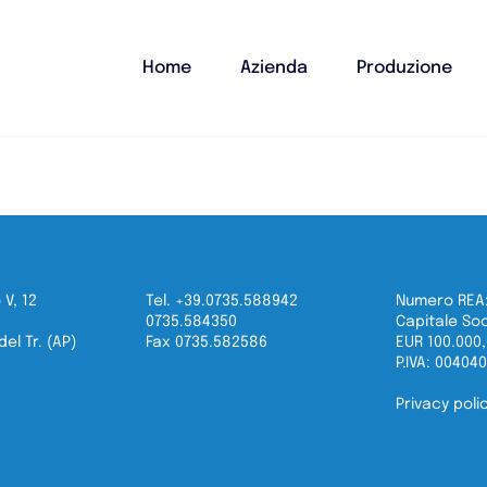
Home
Azienda
Produzione
 V, 12
Tel. +39.0735.588942
Numero REA:
0735.584350
Capitale Soc
el Tr. (AP)
Fax 0735.582586
EUR 100.000
P.IVA: 00404
Privacy poli