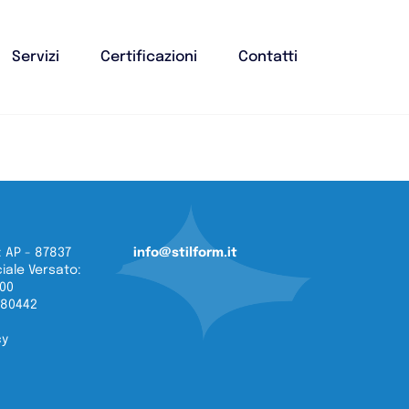
Servizi
Certificazioni
Contatti
 AP - 87837
info@stilform.it
iale Versato:
,00
080442
cy