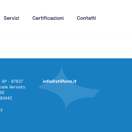
Servizi
Certificazioni
Contatti
 AP - 87837
info@stilform.it
iale Versato:
,00
080442
cy