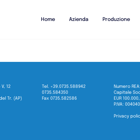
Home
Azienda
Produzione
 V, 12
Tel. +39.0735.588942
Numero REA:
0735.584350
Capitale Soc
el Tr. (AP)
Fax 0735.582586
EUR 100.000
P.IVA: 00404
Privacy poli