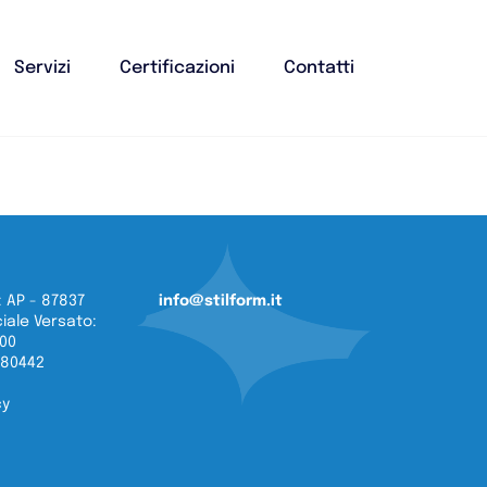
Servizi
Certificazioni
Contatti
 AP - 87837
info@stilform.it
iale Versato:
,00
080442
cy