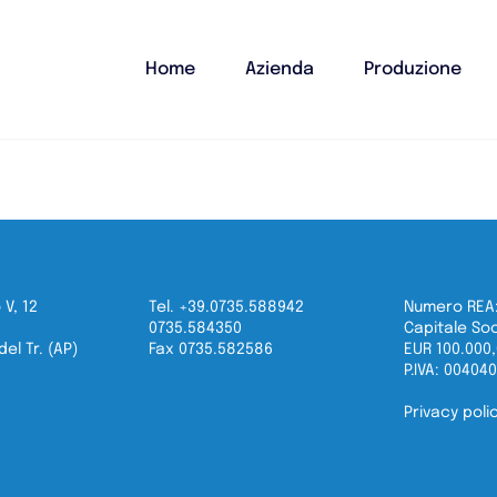
Home
Azienda
Produzione
 V, 12
Tel. +39.0735.588942
Numero REA:
0735.584350
Capitale Soc
el Tr. (AP)
Fax 0735.582586
EUR 100.000
P.IVA: 00404
Privacy poli